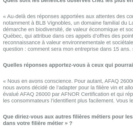
Quels sont les bénéfices observés chez les plus e
« Au-delà des réponses apportées aux attentes des con
notamment à BLB Vignobles, un domaine familial du Lang
démarche en biodiversité, de valeur économique et socia
Québec, qui attribue dans ces appels d’offres des po
reconnaissance à valeur environnementale et sociétale. L
question : comment sera mon entreprise dans 15 ans. 
Quelles réponses apportez-vous à ceux qui pourraien
« Nous en avons conscience. Pour autant, AFAQ 26000 es
nous avons décidé de l’adapter pour la filière vin et all
évalué AFAQ 26000 par AFNOR Certification et qui rép
les consommateurs l’identifient plus facilement. Vous
Que diriez-vous aux autres filières métiers pour le
dans votre filière métier » ?