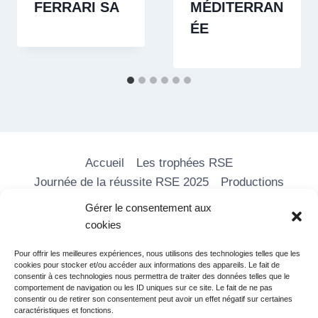
FERRARI SA
MÉDITERRAN
ÉE
Accueil
Les trophées RSE
Journée de la réussite RSE 2025
Productions
Les formations
Nos vidéos
Média RSE
Gérer le consentement aux
Adhérer
Partenaires
Contact
cookies
Pour offrir les meilleures expériences, nous utilisons des technologies telles que les
cookies pour stocker et/ou accéder aux informations des appareils. Le fait de
consentir à ces technologies nous permettra de traiter des données telles que le
comportement de navigation ou les ID uniques sur ce site. Le fait de ne pas
consentir ou de retirer son consentement peut avoir un effet négatif sur certaines
caractéristiques et fonctions.