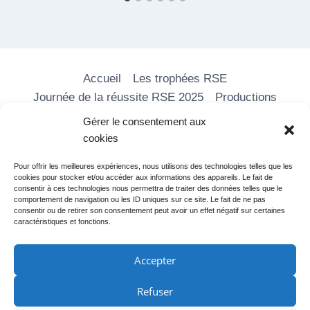
Accueil
Les trophées RSE
Journée de la réussite RSE 2025
Productions
Les formations
Nos vidéos
Média RSE
Gérer le consentement aux
Adhérer
Partenaires
Contact
cookies
Pour offrir les meilleures expériences, nous utilisons des technologies telles que les
cookies pour stocker et/ou accéder aux informations des appareils. Le fait de
consentir à ces technologies nous permettra de traiter des données telles que le
comportement de navigation ou les ID uniques sur ce site. Le fait de ne pas
consentir ou de retirer son consentement peut avoir un effet négatif sur certaines
caractéristiques et fonctions.
Accepter
Refuser
Mentions légales