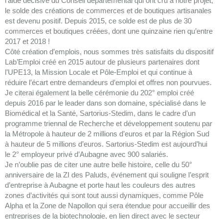
l’aide décisive du Conseil départemental qui ont cru à notre projet,
le solde des créations de commerces et de boutiques artisanales
est devenu positif. Depuis 2015, ce solde est de plus de 30
commerces et boutiques créées, dont une quinzaine rien qu’entre
2017 et 2018 !
Côté création d’emplois, nous sommes très satisfaits du dispositif
Lab’Emploi créé en 2015 autour de plusieurs partenaires dont
l’UPE13, la Mission Locale et Pôle-Emploi et qui continue à
réduire l’écart entre demandeurs d’emploi et offres non pourvues.
Je citerai également la belle cérémonie du 202° emploi créé
depuis 2016 par le leader dans son domaine, spécialisé dans le
Biomédical et la Santé, Sartorius-Stedim, dans le cadre d’un
programme triennal de Recherche et développement soutenu par
la Métropole à hauteur de 2 millions d’euros et par la Région Sud
à hauteur de 5 millions d’euros. Sartorius-Stedim est aujourd’hui
le 2° employeur privé d’Aubagne avec 900 salariés.
Je n’oublie pas de citer une autre belle histoire, celle du 50°
anniversaire de la ZI des Paluds, événement qui souligne l’esprit
d’entreprise à Aubagne et porte haut les couleurs des autres
zones d’activités qui sont tout aussi dynamiques, comme Pôle
Alpha et la Zone de Napollon qui sera étendue pour accueillir des
entreprises de la biotechnologie, en lien direct avec le secteur