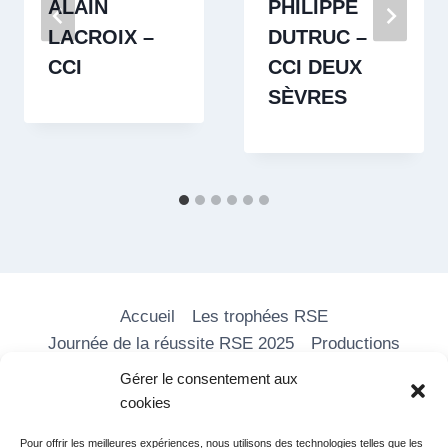
ALAIN
PHILIPPE
LACROIX –
DUTRUC –
CCI
CCI DEUX
SÈVRES
Accueil
Les trophées RSE
Journée de la réussite RSE 2025
Productions
Les formations
Nos vidéos
Média RSE
Gérer le consentement aux
Adhérer
Partenaires
Contact
cookies
Pour offrir les meilleures expériences, nous utilisons des technologies telles que les