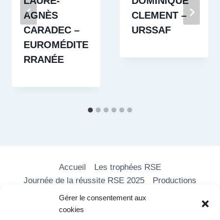
LAURE-
DOMINIQUE
AGNÈS
CLEMENT –
CARADEC –
URSSAF
EUROMÉDITE
RRANÉE
Accueil
Les trophées RSE
Journée de la réussite RSE 2025
Productions
Les formations
Nos vidéos
Média RSE
Gérer le consentement aux
Adhérer
Partenaires
Contact
cookies