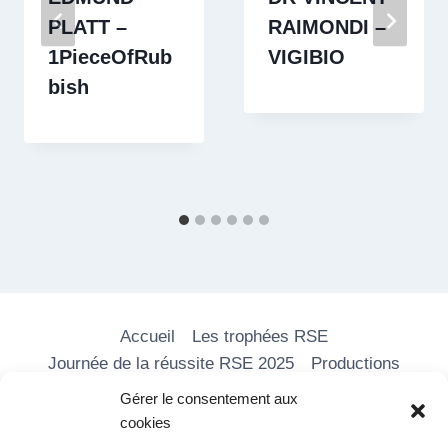
PLATT –
RAIMONDI –
1PieceOfRub
VIGIBIO
bish
Accueil
Les trophées RSE
Journée de la réussite RSE 2025
Productions
Les formations
Nos vidéos
Média RSE
Gérer le consentement aux
Adhérer
Partenaires
Contact
cookies