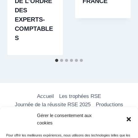
DE L’ORDRE
FRANCE
DES
EXPERTS-
COMPTABLE
S
Accueil
Les trophées RSE
Journée de la réussite RSE 2025
Productions
Les formations
Nos vidéos
Média RSE
Gérer le consentement aux
Adhérer
Partenaires
Contact
cookies
Pour offrir les meilleures expériences, nous utilisons des technologies telles que les