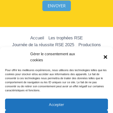
ENVOYER
Accueil
Les trophées RSE
Journée de la réussite RSE 2025
Productions
Les formations
Nos vidéos
Média RSE
Gérer le consentement aux
Adhérer
Partenaires
Contact
cookies
Pour offrir les meilleures expériences, nous utilisons des technologies telles que les
cookies pour stocker et/ou accéder aux informations des appareils. Le fait de
consentir à ces technologies nous permettra de traiter des données telles que le
comportement de navigation ou les ID uniques sur ce site. Le fait de ne pas
consentir ou de retirer son consentement peut avoir un effet négatif sur certaines
caractéristiques et fonctions.
Accepter