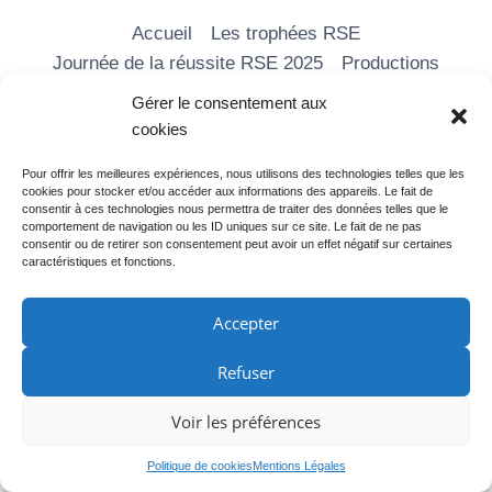
Accueil
Les trophées RSE
Journée de la réussite RSE 2025
Productions
Les formations
Nos vidéos
Média RSE
Gérer le consentement aux
Adhérer
Partenaires
Contact
cookies
Pour offrir les meilleures expériences, nous utilisons des technologies telles que les
cookies pour stocker et/ou accéder aux informations des appareils. Le fait de
consentir à ces technologies nous permettra de traiter des données telles que le
comportement de navigation ou les ID uniques sur ce site. Le fait de ne pas
consentir ou de retirer son consentement peut avoir un effet négatif sur certaines
caractéristiques et fonctions.
Accepter
Refuser
Mentions légales
Voir les préférences
© 2026 LAB RSE INNOVATION
Politique de cookies
Mentions Légales