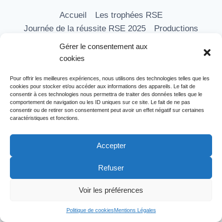
Accueil
Les trophées RSE
Journée de la réussite RSE 2025
Productions
Les formations
Nos vidéos
Média RSE
Gérer le consentement aux
Adhérer
Partenaires
Contact
cookies
Pour offrir les meilleures expériences, nous utilisons des technologies telles que les
cookies pour stocker et/ou accéder aux informations des appareils. Le fait de
consentir à ces technologies nous permettra de traiter des données telles que le
comportement de navigation ou les ID uniques sur ce site. Le fait de ne pas
consentir ou de retirer son consentement peut avoir un effet négatif sur certaines
caractéristiques et fonctions.
Accepter
Refuser
Mentions légales
Voir les préférences
© 2026 LAB RSE INNOVATION
Politique de cookies
Mentions Légales