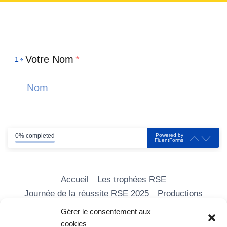
Votre Nom
*
1
Powered by
0% completed
FluentForms
Accueil
Les trophées RSE
Journée de la réussite RSE 2025
Productions
Les formations
Nos vidéos
Média RSE
Gérer le consentement aux
Adhérer
Partenaires
Contact
cookies